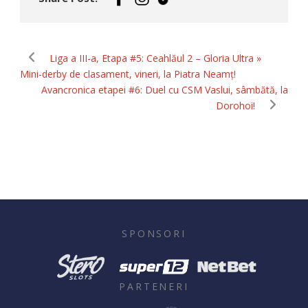
Liga a III-a, Etapa #5: Ceahlăul 2 – Gloria Ultra »
Mini-derby de clasament, vineri, la Piatra Neamț!
Avancronica etapei #6: Duel cu CSM Vaslui, sâmbătă, la
Dorohoi!
SPONSORI
PARTENERI