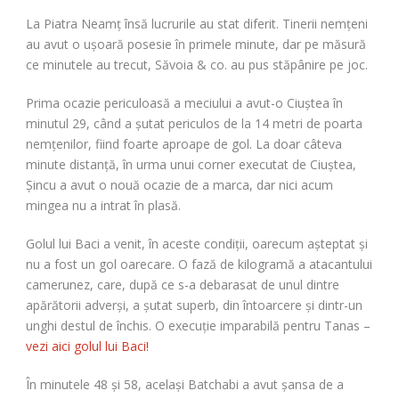
La Piatra Neamț însă lucrurile au stat diferit. Tinerii nemțeni
au avut o ușoară posesie în primele minute, dar pe măsură
ce minutele au trecut, Săvoia & co. au pus stăpânire pe joc.
Prima ocazie periculoasă a meciului a avut-o Ciuștea în
minutul 29, când a șutat periculos de la 14 metri de poarta
nemțenilor, fiind foarte aproape de gol. La doar câteva
minute distanță, în urma unui corner executat de Ciuștea,
Șincu a avut o nouă ocazie de a marca, dar nici acum
mingea nu a intrat în plasă.
Golul lui Baci a venit, în aceste condiții, oarecum așteptat și
nu a fost un gol oarecare. O fază de kilogramă a atacantului
camerunez, care, după ce s-a debarasat de unul dintre
apărătorii adverși, a șutat superb, din întoarcere și dintr-un
unghi destul de închis. O execuție imparabilă pentru Tanas –
vezi aici golul lui Baci!
În minutele 48 și 58, același Batchabi a avut șansa de a