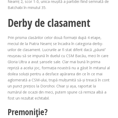
Neamț 2, scor 1-0, unica reușită a partidei fiind semnată de
Batchabi în minutul 35.
Derby de clasament
Prin prisma clasărilor celor două formații după 4 etape,
meciul de la Piatra Neamț se încadra în categoria derby-
urilor de clasament. Lucrurile ar fi stat diferit dacă „păunii”
reușeau să se impună în duelul cu CSM Bacău, meci în care
Gloria Ultra a avut șansele sale. Clar mai bună în prima
repriză a acelui joc, formația noastră nu a găsit în mitanul al
doilea soluții pentru a desface apărarea din ce în ce mai
aglomerată a CSM-ului, trupă mulțumită să-și treacă în cont
un punct prețios la Dorohoi. Chiar și așa, raportat la
numărul de ocazii din meci, putem spune că remiza albă a
fost un rezultat echitabil.
Premoniție?