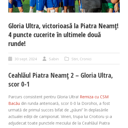
Gloria Ultra, victorioasă la Piatra Neamț!
4 puncte cucerite în ultimele două
runde!
30 sept. 2024
Sabin
Stiri
,
Cronici
Ceahlăul Piatra Neamț 2 – Gloria Ultra,
scor 0-1
Parcurs consistent pentru Gloria Ultra!
Remiza cu CSM
Bacău
din runda anterioară, scor 0-0 la Dorohoi, a fost
urmată de primul succes bifat de „păuni” în deplasările
actualei ediții de campionat. Vineri, trupa lui Croitoru și-a
adjudecat toate punctele meciului de la Ceahlăul Piatra