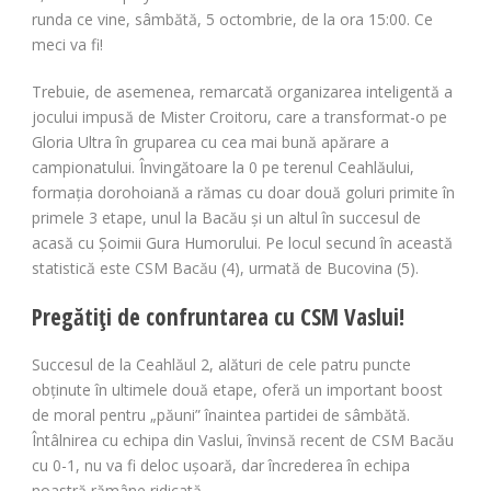
runda ce vine, sâmbătă, 5 octombrie, de la ora 15:00. Ce
meci va fi!
Trebuie, de asemenea, remarcată organizarea inteligentă a
jocului impusă de Mister Croitoru, care a transformat-o pe
Gloria Ultra în gruparea cu cea mai bună apărare a
campionatului. Învingătoare la 0 pe terenul Ceahlăului,
formația dorohoiană a rămas cu doar două goluri primite în
primele 3 etape, unul la Bacău și un altul în succesul de
acasă cu Șoimii Gura Humorului. Pe locul secund în această
statistică este CSM Bacău (4), urmată de Bucovina (5).
Pregătiți de confruntarea cu CSM Vaslui!
Succesul de la Ceahlăul 2, alături de cele patru puncte
obținute în ultimele două etape, oferă un important boost
de moral pentru „păuni” înaintea partidei de sâmbătă.
Întâlnirea cu echipa din Vaslui, învinsă recent de CSM Bacău
cu 0-1, nu va fi deloc ușoară, dar încrederea în echipa
noastră rămâne ridicată.