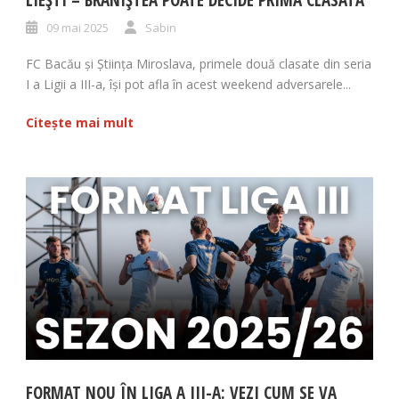
09 mai 2025
Sabin
FC Bacău și Știința Miroslava, primele două clasate din seria
I a Ligii a III-a, își pot afla în acest weekend adversarele...
Citește mai mult
FORMAT NOU ÎN LIGA A III-A: VEZI CUM SE VA