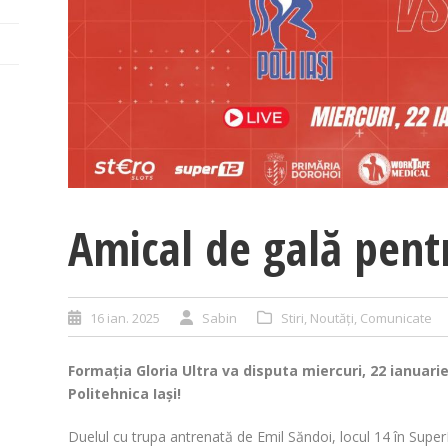
Amical de gală pentr
16 ian. 2025
Sabin
Stiri
,
Noutăți
,
Comunicate
Formația Gloria Ultra va disputa miercuri, 22 ianuari
Politehnica Iași!
Duelul cu trupa antrenată de Emil Săndoi, locul 14 în Sup