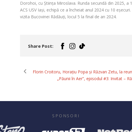
Dorohoi, cu Știința Miroslava. Runda secundă din 2025, a 1
ACS USV Iași, echipă ce a încheiat anul 2024 cu 10 eșecuri. 
vizita Bucovinei Rădăuți, locul 5 la final de an 2024.
Share Post:
Florin Croitoru, Horațiu Popa și Răzvan Zetu, la reuni
„Păunii în Aer”, episodul #3: Invitat – R
SPONSORI