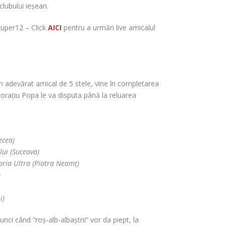
clubului ieșean.
Super12 – Click
AICI
pentru a urmări live amicalul
n adevărat amical de 5 stele, vine în completarea
 Horațiu Popa le va disputa până la reluarea
ecea)
lui (Suceava)
loria Ultra (Piatra Neamț)
)
i)
unci când ”roș-alb-albaștrii” vor da piept, la