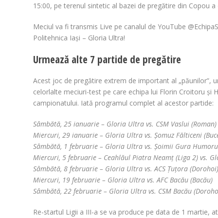
15:00, pe terenul sintetic al bazei de pregătire din Copou a 
Meciul va fi transmis Live pe canalul de YouTube @Echipa
Politehnica Iași – Gloria Ultra!
Urmează alte 7 partide de pregătire
Acest joc de pregătire extrem de important al „păunilor”, u
celorlalte meciuri-test pe care echipa lui Florin Croitoru și
campionatului. Iată programul complet al acestor partide:
Sâmbătă, 25 ianuarie – Gloria Ultra vs. CSM Vaslui (Roman)
Miercuri, 29 ianuarie – Gloria Ultra vs. Șomuz Fălticeni (Buc
Sâmbătă, 1 februarie – Gloria Ultra vs. Șoimii Gura Humoru
Miercuri, 5 februarie – Ceahlăul Piatra Neamț (Liga 2) vs. G
Sâmbătă, 8 februarie – Gloria Ultra vs. ACS Țuțora (Dorohoi
Miercuri, 19 februarie – Gloria Ultra vs. AFC Bacău (Bacău)
Sâmbătă, 22 februarie – Gloria Ultra vs. CSM Bacău (Doroho
Re-startul Ligii a III-a se va produce pe data de 1 martie, at