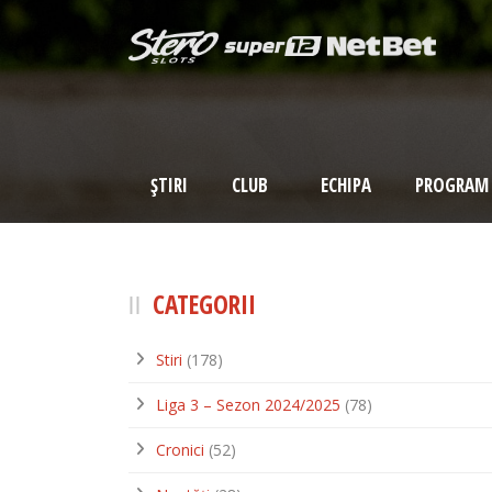
ȘTIRI
CLUB
ECHIPA
PROGRAM
CATEGORII
Stiri
(178)
Liga 3 – Sezon 2024/2025
(78)
Cronici
(52)