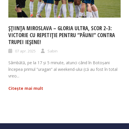
ȘȚIINȚA MIROSLAVA – GLORIA ULTRA, SCOR 2-3:
VICTORIE CU REPETIȚIE PENTRU ”PĂUNI” CONTRA
TRUPEI IEȘENE!
07 apr. 2025
Sabin
Sâmbătă, pe la 17 și 5 minute, atunci când în Botoșani
începea primul ”uragan” al weekend-ului (că au fost în total
vreo...
Citește mai mult