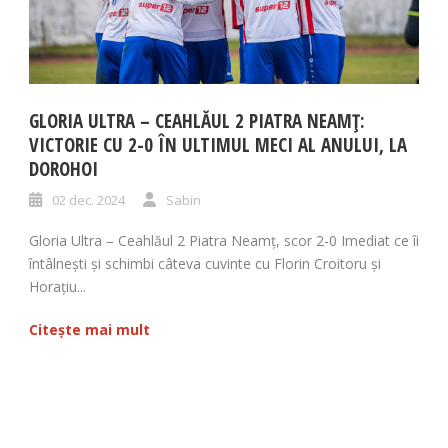
GLORIA ULTRA – CEAHLĂUL 2 PIATRA NEAMȚ:
VICTORIE CU 2-0 ÎN ULTIMUL MECI AL ANULUI, LA
DOROHOI
02 dec. 2024
Sabin
Gloria Ultra – Ceahlăul 2 Piatra Neamț, scor 2-0 Imediat ce îi
întâlnești și schimbi câteva cuvinte cu Florin Croitoru și
Horațiu...
Citește mai mult