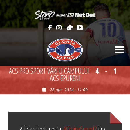
ACS PRO SPORT VÂRFU CÂMPULUI
4
-
1
ACS EPURENI
28 apr. 2024 - 11:00
A 17-a victorie pentru
@EchipaSuper12
Pro