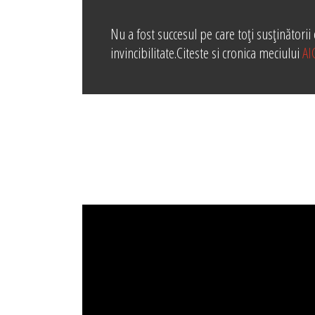
Nu a fost succesul pe care toți susținătorii
invincibilitate.Citeste si cronica meciului
AIC