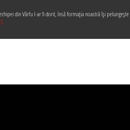
 echipei din Vârfu l-ar fi dorit, însă formația noastră își pelungește
I.