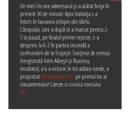
Un meci în care adversarul și-a arătat forța în
primele 30 de minute. Apoi balanța s-a
întors în favoarea echipei din Vârfu
Câmpului, care a după ce a marcat pentru 2-
1 la pauză, pe finalul primei reprize, s-a
desprins la 6-2 în partea secundă a
confruntării de la Trușești. Susținut de remiza
înregistrată între Albești și Bucecea,
rezultatul, a 6-a victorie în tot atâtea runde, a
propulsat
@EchipaSuper12
pe primul loc al
clasamentului! Citeste si cronica meciului
AICI.